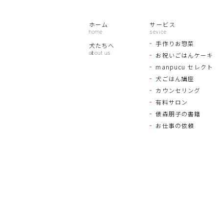
ホーム
サービス
手作りお惣菜
犬たちへ
お祝いごはんケーキ
manpucu セレクト
犬ごはん講座
カウンセリング
有料サロン
俵森朋子の書籍
お仕事の依頼