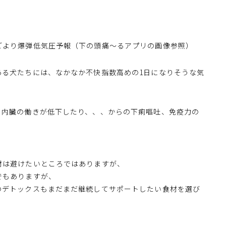
ごより爆弾低気圧予報（下の頭痛〜るアプリの画像参照）
ある犬たちには、なかなか不快指数高めの1日になりそうな気
、内臓の働きが低下したり、、、からの下痢嘔吐、免疫力の
材は避けたいところではありますが、
でもありますが、
のデトックスもまだまだ継続してサポートしたい食材を選び