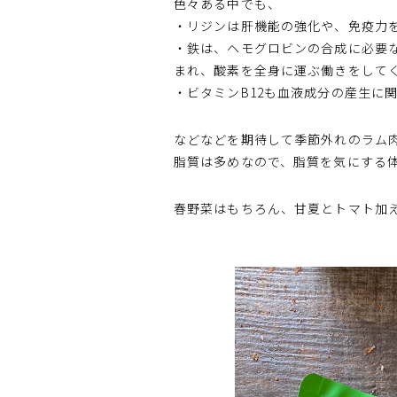
色々ある中でも、
・リジンは肝機能の強化や、免疫力
・鉄は、ヘモグロビンの合成に必要
まれ、酸素を全身に運ぶ働きをして
・ビタミンB12も血液成分の産生に
などなどを期待して季節外れのラム
脂質は多めなので、脂質を気にする
春野菜はもちろん、甘夏とトマト加