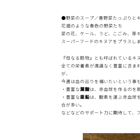
●野菜のスープ／春野菜たっぷりと
花畑のような春色の野菜たち
菜の花、ケール、うど、こごみ、芽
スーパーフードのキヌアをプラスし
『母なる穀物』とも呼ばれているキ
全ての栄養素が満遍なく豊富に含ま
が、
今週は血の巡りを補いたいという事
・豊富な
葉酸
は、赤血球を作るのを
・豊富な
亜鉛
は、酸素を運ぶ赤血球
合が多い。
などなどのサポート力に期待して、