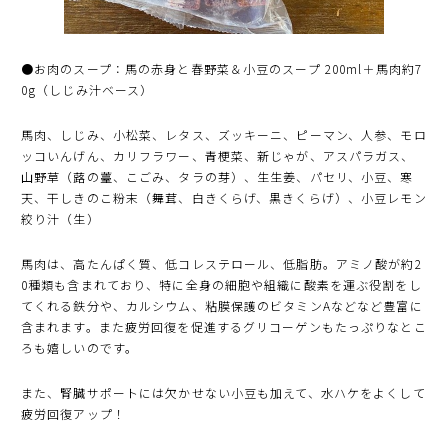
●お肉のスープ：馬の赤身と春野菜＆小豆のスープ 200ml＋馬肉約7
0g（しじみ汁ベース）
馬肉、しじみ、小松菜、レタス、ズッキーニ、ピーマン、人参、モロ
ッコいんげん、カリフラワー、青梗菜、新じゃが、アスパラガス、
山野草（蕗の薹、こごみ、タラの芽）、生生姜、パセリ、小豆、寒
天、干しきのこ粉末（舞茸、白きくらげ、黒きくらげ）、小豆レモン
絞り汁（生）
馬肉は、高たんぱく質、低コレステロール、低脂肪。アミノ酸が約2
0種類も含まれており、特に全身の細胞や組織に酸素を運ぶ役割をし
てくれる鉄分や、カルシウム、粘膜保護のビタミンAなどなど豊富に
含まれます。また疲労回復を促進するグリコーゲンもたっぷりなとこ
ろも嬉しいのです。
また、腎臓サポートには欠かせない小豆も加えて、水ハケをよくして
疲労回復アップ！