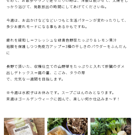
せめて、お散歩やランで走ったりの時は、洋服は脱がせて、太陽をし
っかり浴びて、発散放出の時間にしてあげてくださいね。
今週は、お出かけなどなどいつもと生活パターンが変わったりして、
多少お疲れモードになる事もあるかもですね。
疲れを緩和し＝フレッシュな緑黄色野菜たっぷり＆レモン果汁
粘膜を保護しつつ免疫力アップ＝3種の干しきのパウダーをふんだん
に
長野で頂いた、収穫仕立ての山野草をたっぷりと入れて肝臓のダメ
出しデトックス＝蕗の薹、こごみ、タラの芽
で、元気な一週間を目指します。
※今週は水餃子はお休みです。スープごはんのみとなります。
来週はゴールデンウィークに因んで、楽しい何か仕込みま〜す！