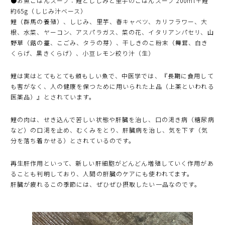
●お魚ごはんスープ：鯉としじみと里芋のごはんスープ 200ml＋鯉
約65g（しじみ汁ベース）
鯉（群馬の養殖）、しじみ、里芋、春キャベツ、カリフラワー、大
根、水菜、ヤーコン、アスパラガス、菜の花、イタリアンパセリ、山
野草（蕗の薹、こごみ、タラの芽）、干しきのこ粉末（舞茸、白き
くらげ、黒きくらげ）、小豆レモン絞り汁（生）
鯉は実はとてもとても頼もしい魚で、中医学では、『長期に食用して
も害がなく、人の健康を保つために用いられた上品（上薬といわれる
医薬品）』とされています。
鯉の肉は、せき込んで苦しい状態や肝臓を治し、口の渇き病（糖尿病
など）の口渇を止め、むくみをとり、肝臓病を治し、気を下す（気
分を落ち着かせる）とされているのです。
再生肝作用といって、新しい肝細胞がどんどん増殖していく作用があ
ることも判明しており、人間の肝臓のケアにも使われてます。
肝臓が疲れるこの季節には、ぜひぜひ摂取したい一品なのです。