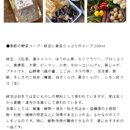
●季節の野菜スープ：緑豆と青菜たっぷりのスープ 200ｍl
緑豆、小松菜、春キャベツ、ほうれん草、カリフラワー、ブロッコリ
ー、青梗菜、大根、ピーマン、人参、モロッコいんげん、新じゃが、
プチトマト、山野草（蕗の薹、こごみ、タラの芽）、生生姜、紫
蘇、干しきのこ粉末（舞茸、白きくらげ、黒きくらげ）、レモン絞り
汁（生）
緑豆は日本では主にもやしの原料として使われていますが、実は古く
から薬膳・漢方の生薬として使われています。
生薬としては、解毒・解熱・消炎・吐き気止め・血糖値の上昇抑
制・利尿・精神の安定などに効果があるとされる、なかなかのスグ
レモノなのです。特に、解熱作用が期待できるので、夏におすすめの
一品です。