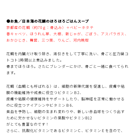
●お魚／日本海の花鯛のほろほろごはんスープ
京都産の花鯛（約70ｇ：骨込み）＋ベビーホタテ
春キャベツ、ほうれん草、大根、新じゃが、ごぼう、アスパラガス、
おかひじき、舞茸、三つ葉、りんご、河内晩柑
花鯛を内臓だけ取り除き、湯引きをして丁寧に洗い、骨ごと圧力鍋コ
トコト1時間以上煮込みました。
骨までほろほろ。さたにブレンダーにかけ、骨ごと一緒に食べてられ
ます。
花鯛（血鯛とも呼ばれる）は、細胞の新陳代謝を促進し、皮膚や粘
膜の機能維持や成長に役立つビタミンＢ2、
皮膚や粘膜の健康維持をサポートしたり、脳神経を正常に働かせる
のに役立つナイアシンやビタミンＢ6、
貧血を予防し、細胞の生まれ変わりや、新しい赤血球をつくり出す
ために欠かせないビタミンの葉酸やビタミンB12
がとても豊富なのです！
さらに、抗酸化ビタミンであるビタミンＣ、ビタミンＥを含ので、