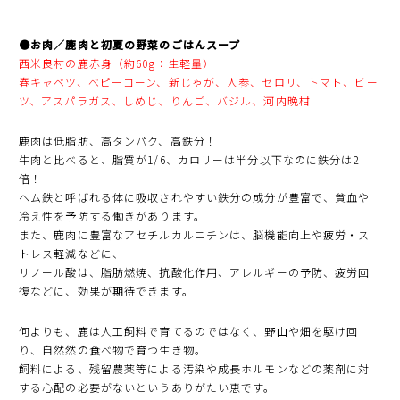
●お肉／鹿肉と初夏の野菜のごはんスープ
西米良村の鹿赤身（約60g：生軽量）
春キャベツ、べピーコーン、新じゃが、人参、セロリ、トマト、ビー
ツ、アスパラガス、しめじ、りんご、バジル、河内晩柑
鹿肉は低脂肪、高タンパク、高鉄分！
牛肉と比べると、脂質が1/6、カロリーは半分以下なのに鉄分は2
倍！
ヘム鉄と呼ばれる体に吸収されやすい鉄分の成分が豊富で、貧血や
冷え性を予防する働きがあります。
また、鹿肉に豊富なアセチルカルニチンは、脳機能向上や疲労・ス
トレス軽減などに、
リノール酸は、脂肪燃焼、抗酸化作用、アレルギーの予防、疲労回
復などに、効果が期待できます。
何よりも、鹿は人工飼料で育てるのではなく、野山や畑を駆け回
り、自然然の食べ物で育つ生き物。
飼料による、残留農薬等による汚染や成長ホルモンなどの薬剤に対
する心配の必要がないというありがたい恵です。