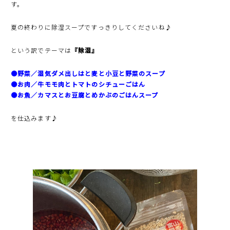
す。
夏の終わりに除湿スープですっきりしてくださいね♪
という訳でテーマは
『除湿』
●野菜／湿気ダメ出しはと麦と小豆と野菜のスープ
●お肉／牛モモ肉とトマトのシチューごはん
●お魚／カマスとお豆腐とめかぶのごはんスープ
を仕込みます♪