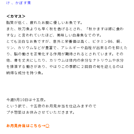
け 、かぼす果
＜カマス＞
脂質が低く、疲れたお腹に優しいお魚です。
また、秋刀魚よりも早く秋を告げるとされ、「秋かますは嫁に食わ
すな」と言われていたほど、美味しい白身魚なでのす。
とても淡白なお魚ですが、意外と栄養価は高く、ビタミンB6、銅、
リン、カリウムなどが豊富で、アレルギーや血栓が出来るのを抑えた
り、脳の働きを正常化する作用が期待されるとされています。その
他、骨を丈夫にしたり、カリウムは体内の余分なナトリウムや水分
を排泄する働きがあり、やはりこの季節に２回目の旬を迎えるのは
納得な成分を持つ魚。
今週9月10日は十五夜。
という訳で、十五夜のお月見弁当を仕込みますので
プチ惣菜はお休みさせていただきます。
お月見弁当はこちら→
○