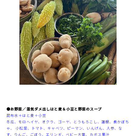
●お野菜／
湿気ダメ出しはと麦＆小豆と野菜のスープ
昆布水＋はと麦＋小豆
冬瓜、モロヘイヤ、オクラ、ゴーヤ、とうもろこし、蓮根、長かぼち
ゃ、 小松菜、トマト、キャベツ、ピーマン、いんげん、人参、な
す、りんご、ごぼう、エリンギ、ベビー大葉、カボス果汁