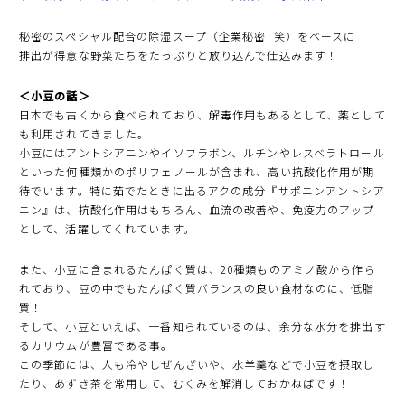
秘密のスペシャル配合の除湿スープ（企業秘密 笑）をベースに
排出が得意な野菜たちをたっぷりと放り込んで仕込みます！
＜小豆の話＞
日本でも古くから食べられており、解毒作用もあるとして、薬として
も利用されてきました。
小豆にはアントシアニンやイソフラボン、ルチンやレスベラトロール
といった何種類かのポリフェノールが含まれ、高い抗酸化作用が期
待でいます。特に茹でたときに出るアクの成分『サポニンアントシア
ニン』は、抗酸化作用はもちろん、血流の改善や、免疫力のアップ
として、活躍してくれています。
また、小豆に含まれるたんぱく質は、20種類ものアミノ酸から作ら
れており、豆の中でもたんぱく質バランスの良い食材なのに、低脂
質！
そして、小豆といえば、一番知られているのは、余分な水分を排出す
るカリウムが豊富である事。
この季節には、人も冷やしぜんざいや、水羊羹などで小豆を摂取し
たり、あずき茶を常用して、むくみを解消しておかねばです！