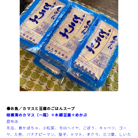
●お魚／カマスと豆腐のごはんスープ
相模湾のカマス
（一尾）＋木綿豆腐＋めかぶ
昆布水
冬瓜、長かぼちゃ、小松菜、モロヘイヤ、ごぼう、キャベツ、ゴー
ヤ、人参、バナナピーマン、茄子、トマト、オクラ、三つ葉、しいた