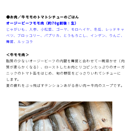
●お肉／牛モモのトマトシチューのごはん
オージービーフモモ肉（約70g前後：生
）
じゃがいも、人参、小松菜、ゴーヤ、モロヘイヤ、冬瓜、レッドキャ
ベツ、ブロッコリー、パプリカ、とうもろこし、インゲン、りんご、
舞茸、ルッコラ
＜牛モモ肉＞
脂質の少ないオージービーフの内腿を舞茸と合わせて一晩寝かせ（肉
質が柔らかくなる）、ローストしたお肉とリコピンたっぷりのオーガ
ニックのトマト缶をはじめ、旬の野菜をどっさりいれてシチューに
します。
夏の疲れをぶっ飛ばすテンションあがる赤い肉＝牛肉のスープです。