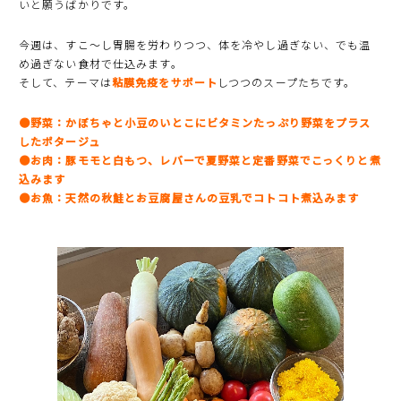
いと願うばかりです。
今週は、すこ〜し胃腸を労わりつつ、体を冷やし過ぎない、でも温
め過ぎない食材で仕込みます。
そして、テーマは
粘膜免疫をサポート
しつつのスープたちです。
●野菜：かぼちゃと小豆のいとこにビタミンたっぷり野菜をプラス
したポタージュ
●お肉：豚モモと白もつ、レバーで夏野菜と定番野菜でこっくりと煮
込みます
●お魚：天然の秋鮭とお豆腐屋さんの豆乳でコトコト煮込みます