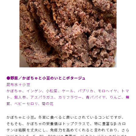
●野菜／かぼちゃと小豆のいとこポタージュ
昆布水＋小豆
かぼちゃ、インゲン、小松菜、ケール、パプリカ、モロヘイヤ、トマ
ト、紫人参、アスパラガス、カリフラワー、青パパイヤ、りんご、舞
茸、べビーセロリ、菊の花
かぼちゃと小豆。冬至に食べると良いとされているコンビですが、
そもそも、かぼちゃの栄養価はトップクラスで、特に豊富なβ-カロ
テンは粘膜を丈夫にし、免疫力を高めてくれると言われており、さら