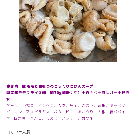
●お肉／豚モモと白もつのこっくりごはんスープ
国産豚モモスライス肉（約70g前後：生
）＋白もつ＋豚レバー＋昆布
水
ケール、小松菜、インゲン、人参、里芋、ごぼう、蓮根、キャベツ、
ピーマン、アスパラガス、バターピー、あかうり、大根、青パパイ
ヤ、四角豆、りんご、しめじ、パクチー、菊の花
白もつ＝大腸