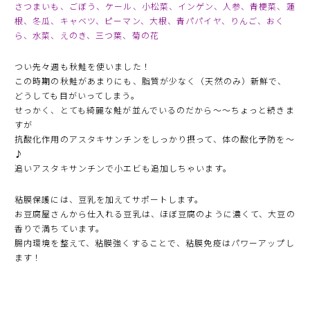
さつまいも、ごぼう、ケール、小松菜、インゲン、人参、青梗菜、蓮
根、冬瓜、キャベツ、ピーマン、大根、青パパイヤ、りんご、おく
ら、水菜、えのき、三つ葉、菊の花
つい先々週も秋鮭を使いました！
この時期の秋鮭があまりにも、脂質が少なく（天然のみ）新鮮で、
どうしても目がいってしまう。
せっかく、とても綺麗な鮭が並んでいるのだから〜〜ちょっと続きま
すが
抗酸化作用のアスタキサンチンをしっかり摂って、体の酸化予防を〜
♪
追いアスタキサンチンで小エビも追加しちゃいます。
粘膜保護には、豆乳を加えてサポートします。
お豆腐屋さんから仕入れる豆乳は、ほぼ豆腐のように濃くて、大豆の
香りで満ちています。
腸内環境を整えて、粘膜強くすることで、粘膜免疫はパワーアップし
ます！