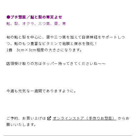
●プチ惣菜／鮎と梨の寒天よせ
鮎、梨、オクラ、三つ葉、棗、寒
旬の鮎と梨を中心に、棗や三つ葉を加えて自律神経をサポートしつ
つ、鮎のもつ豊富なビタミンで粘膜と保水を強化！
1個 3cm×3cm程度の大きさになります。
店頭受け取りの方はタッパー持ってきてくださいね〜〜
今週も元気な一週間でありますように。
ご予約、お買い上げは
オンラインストア（手作りお惣菜）
からお
願いいたします。