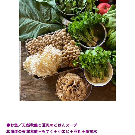
●お魚／天然秋鮭と豆乳のごはんスープ
北海道の天然秋鮭
＋もずく＋小エビ＋豆乳＋昆布水