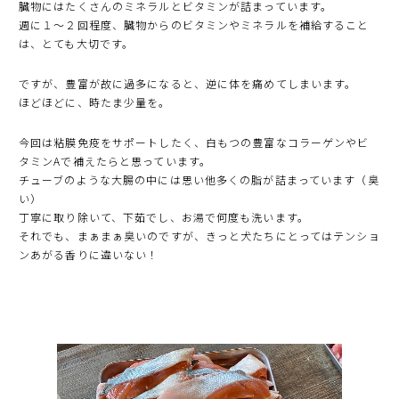
臓物にはたくさんのミネラルとビタミンが詰まっています。
週に１〜２回程度、臓物からのビタミンやミネラルを補給すること
は、とても大切です。
ですが、豊富が故に過多になると、逆に体を痛めてしまいます。
ほどほどに、時たま少量を。
今回は粘膜免疫をサポートしたく、白もつの豊富なコラーゲンやビ
タミンAで補えたらと思っています。
チューブのような大腸の中には思い他多くの脂が詰まっています（臭
い）
丁寧に取り除いて、下茹でし、お湯で何度も洗います。
それでも、まぁまぁ臭いのですが、きっと犬たちにとってはテンショ
ンあがる香りに違いない！