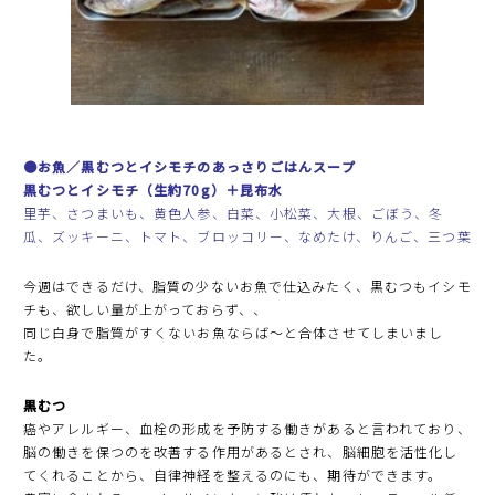
●お魚／黒むつとイシモチのあっさりごはんスープ
黒むつとイシモチ（生約70g）＋昆布水
里芋、さつまいも、黄色人参、白菜、小松菜、大根、ごぼう、冬
瓜、ズッキーニ、トマト、ブロッコリー、なめたけ、りんご、三つ葉
今週はできるだけ、脂質の少ないお魚で仕込みたく、黒むつもイシモ
チも、欲しい量が上がっておらず、、
同じ白身で脂質がすくないお魚ならば〜と合体させてしまいまし
た。
黒むつ
癌やアレルギー、血栓の形成を予防する働きがあると言われており、
脳の働きを保つのを改善する作用があるとされ、脳細胞を活性化し
てくれることから、自律神経を整えるのにも、期待ができます。