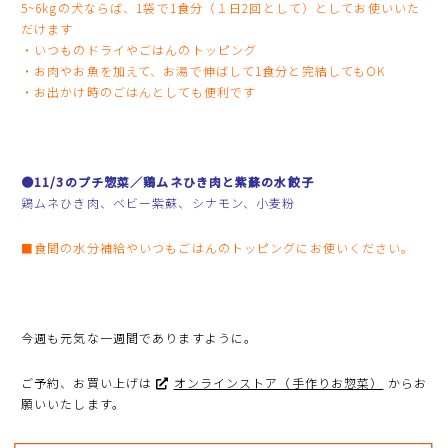
5~6kgの犬ならば、1袋で1食分（１日2回として）としてお使いいた
だけます
・いつものドライやごはんのトッピング
・お肉やお魚を加えて、お湯で伸ばして1食分と完結してもOK
・お出かけ時のごはんとしても便利です
●11/3のプチ惣菜／鶏ムネひき肉と紫蘇の水餃子
鶏ムネひき肉、ベビー紫蘇、シナモン、小麦粉
■食間の水分補給やいつもごはんのトッピングにお使いください。
今週も元気な一週間でありますように。
ご予約、お買い上げは
オンラインストア（手作りお惣菜）
からお
願いいたします。