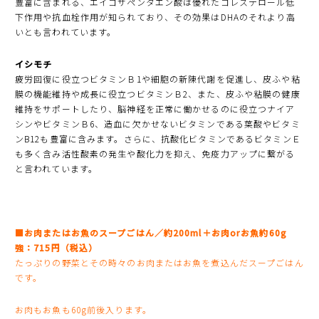
豊富に含まれる、エイコサペンタエン酸は優れたコレステロール低
下作用や抗血栓作用が知られており、その効果はDHAのそれより高
いとも言われています。
イシモチ
疲労回復に役立つビタミンＢ1や細胞の新陳代謝を促進し、皮ふや粘
膜の機能維持や成長に役立つビタミンＢ2、また、皮ふや粘膜の健康
維持をサポートしたり、脳神経を正常に働かせるのに役立つナイア
シンやビタミンＢ6、造血に欠かせないビタミンである葉酸やビタミ
ンB12も豊富に含みます。さらに、抗酸化ビタミンであるビタミンＥ
も多く含み活性酸素の発生や酸化力を抑え、免疫力アップに繋がる
と言われています。
■お肉またはお魚のスープごはん／約200ml＋お肉orお魚約60g
強：715円（税込）
たっぷりの野菜とその時々のお肉またはお魚を煮込んだスープごはん
です。
お肉もお魚も60g前後入ります。