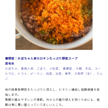
●野菜：かぼちゃ人参カロチンたっぷり野菜スープ
昆布水
かぼちゃ、黄色人参、ごぼう、小松菜、 青梗菜、大根、冬瓜、コー
ルラビ、トマト、ピーマン、白菜、水菜、長芋、大和芋（生）、りん
ご
旬の緑黄色野菜をたっぷりと投入し、ビタミン補給し粘膜保護を目
指します。
胃腸が痛みやすいこの季節。外からの菌の侵入を防ぐためにも、粘
膜は常に潤い整えっていてほしいところ。