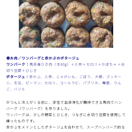
●お肉／ワンバーグと赤かぶのポタージュ
ワンバーク：
馬赤身ひき肉（生60g）＋人参＋セロリ＋かぼちゃ＋水
切り豆腐＋ひじき
ポタージュ：
赤かぶ、人参、じゃがいも、ごぼう、大根、ズッキー
ニ、冬瓜、ピーマン、セロリ、コールラビ、パプリカ、舞茸、りん
ご、バジル
がつんと冷えがくる前に、涼性で血液浄化が期待できる馬肉でハン
バーグ（ワンバーグ）を作りました。
ワンバーグは、少しの野菜とひじき、つなぎに水切り豆腐を使用して
練ったものです。
赤かぶをメインとしたポタージュを合わせて、スープハンバーグ的な