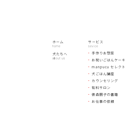
ホーム
サービス
手作りお惣菜
犬たちへ
お祝いごはんケーキ
manpucu セレクト
犬ごはん講座
カウンセリング
有料サロン
俵森朋子の書籍
お仕事の依頼