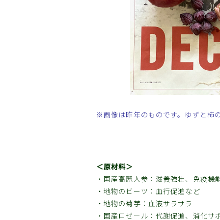
※画像は昨年のものです。ゆずと柿
＜原材料＞
・国産高麗人参：滋養強壮、免疫機
・地物のビーツ：血行促進など
・地物の菊芋：血液サラサラ
・国産ロゼール：代謝促進、消化サ