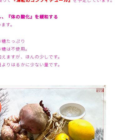
願って
『深紅のコンフィチュール』
を予定しています。
し、『体の酸化』を緩和する
みます。
砂糖たっぷり
砂糖は不使用。
加えますが、ほんの少しです。
量よりはるかに少ない量です。