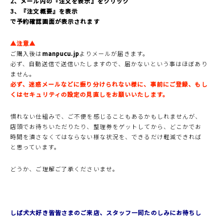
2、メール内の『注文を表示』をクリック
3、『注文概要』を表示
で予約確認画面が表示されます
▲注意▲
ご購入後は
manpucu.jp
よりメールが届きます。
必ず、自動送信で送信いたしますので、届かないという事はほぼあり
ません。
必ず、迷惑メールなどに振り分けられない様に、事前にご登録、もし
くはセキュリティの設定の見直しをお願いいたします。
慣れない仕組みで、ご不便を感じることもあるかもしれませんが、
店頭でお待ちいただりたり、整理券をゲットしてから、どこかでお
時間を潰さなくてはならない様な状況を、できるだけ軽減できれば
と思っています。
どうか、ご理解ご了承くださいませ。
しば犬大好き皆皆さまのご来店、スタッフ一同たのしみにお待ちし