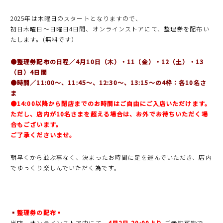
2025年は木曜日のスタートとなりますので、
初日木曜日〜日曜日4日間、オンラインストアにて、整理券を配布い
たします。(無料です）
●整理券配布の日程／4月10日（木）・11（金）・12（土）・13
（日）4日間
●時間／11:00〜、11:45〜、12:30〜、13:15〜の4枠：各10名さ
ま
●14:00以降から閉店までのお時間はご自由にご入店いただけます。
ただし、店内が10名さまを超える場合は、お外でお待ちいただく場
合もございます。
ご了承くださいませ。
朝早くから並ぶ事なく、決まったお時間に足を運んでいただき、店内
でゆっくり楽しんでいただく為です。
▪️
整理券の配布▪️
当店、オンラインストア内にて、
4月2日 20:00より
ご予約可能で