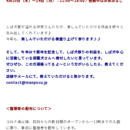
4月10日（木）〜14日（月）：11:00〜18:00／会期中はお休みなし
しば犬愛が溢れる作家さんたちが、楽しんでいただける作品を続々と
生み出してくれています♪
今年も、
楽しんでいただける様盛り上げて参ります♪♪
そして、今年は十周年を記念して、しば犬祭りの利益を、しば犬中心
に活動している保護犬さんへ寄付したいと思っています。
ぜひぜひ、この方頑張ってるよ〜という方がいらしたら、教えてくだ
さい。
店頭やメールにて、教えていただけると助かります。
contact@manpucu.jp
＜整理券の配布について＞
コロナ渦以降、初日からの数日間のオープンから〜13時までの入店
に限り、事前に整理券を配布しています。