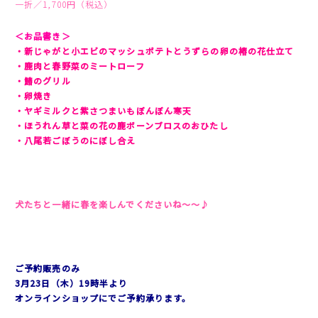
一折／1,700円（税込）
＜お品書き＞
・新じゃがと小エビのマッシュポテトとうずらの卵の椿の花仕立て
・鹿肉と春野菜のミートローフ
・鰆のグリル
・卵焼き
・ヤギミルクと紫さつまいもぼんぼん寒天
・ほうれん草と菜の花の鹿ボーンブロスのおひたし
・八尾若ごぼうのにぼし合え
犬たちと一緒に春を楽しんでくださいね〜〜♪
ご予約販売のみ
3月23日（木）19時半より
オンラインショップにでご予約承ります。