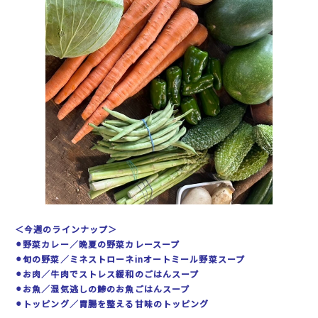
＜今週のラインナップ＞
⚫︎野菜カレー／晩夏の野菜
カレー
スープ
⚫︎旬の野菜／ミネストローネinオートミール野菜スープ
⚫︎お肉／牛肉でストレス緩和のごはんスープ
⚫︎お魚／湿気逃しの鯵のお魚ごはんスープ
⚫︎トッピング／胃腸を整える甘味のトッピング