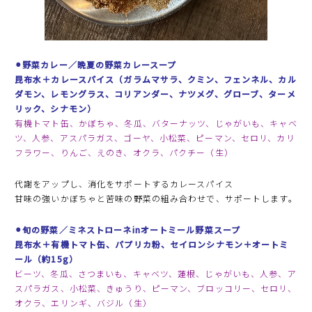
⚫︎野菜カレー／晩夏の野菜
カレー
スープ
昆布水＋
カレースパイス（ガラムマサラ、クミン、フェンネル、カル
ダモン、レモングラス、コリアンダー、ナツメグ、グローブ、ターメ
リック、シナモン）
有機トマト缶、かぼちゃ、冬瓜、バターナッツ、じゃがいも、キャベ
ツ、人参、アスパラガス、ゴーヤ、小松菜、ピーマン、セロリ、カリ
フラワー、りんご、えのき、オクラ、パクチー（生）
代謝をアップし、消化をサポートするカレースパイス
甘味の強いかぼちゃと苦味の野菜の組み合わせで、サポートします。
⚫︎旬の野菜／ミネストローネinオートミール野菜スープ
昆布水＋有機トマト缶、パプリカ粉、セイロンシナモン＋オートミ
ール（約15g）
ビーツ、冬瓜、さつまいも、キャベツ、蓮根、じゃがいも、人参、ア
スパラガス、小松菜、きゅうり、ピーマン、ブロッコリー、セロリ、
オクラ、エリンギ、バジル（生）