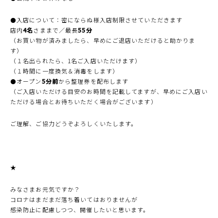
⚫️入店について：密にならぬ様入店制限させていただきます
店内
4名
さままで／最長
55分
（お買い物が済みましたら、早めにご退店いただけると助かりま
す）
（１名出られたら、1名ご入店いただけます）
（１時間に一度換気＆消毒をします）
⚫️オープン
5分前
から整理券を配布します
（ご入店いただける目安のお時間を記載してますが、早めにご入店い
ただける場合とお待ちいただく場合がございます）
ご理解、ご協力どうぞよろしくいたします。
★
みなさまお元気ですか？
コロナはまだまだ落ち着いてはおりませんが
感染防止に配慮しつつ、開催したいと思います。