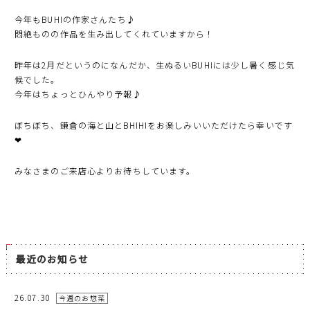
今年もBUHIの作家さんたち♪
悶絶ものの作品を生み出してくれていますから！
昨年は2月だというのになんだか、生ぬるいBUHIには少し暑く感じ気
候でした。
今年はちょっとひんやり予報♪
ぼちぼち、鎌倉の海と山とBHIHIをお楽しみいいただけたら幸いです
❤︎
みなさまのご来店心よりお待ちしています。
最近のお知らせ
26.07.30
今週のお惣菜