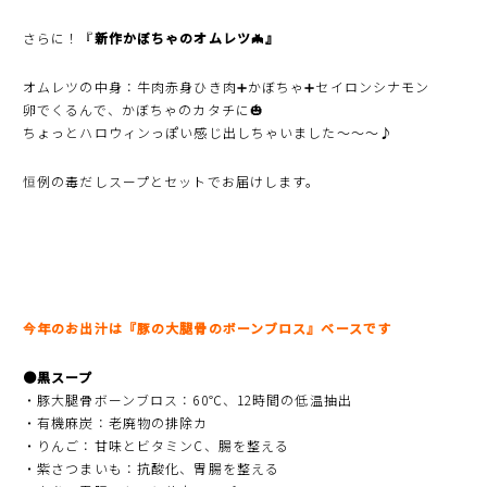
さらに！『
新作かぼちゃのオムレツ🦇』
オムレツの中身：牛肉赤身ひき肉➕かぼちゃ➕セイロンシナモン
卵でくるんで、かぼちゃのカタチに🎃
ちょっとハロウィンっぽい感じ出しちゃいました〜〜〜♪
恒例の毒だしスープとセットでお届けします。
今年のお出汁は『豚の大腿骨のボーンブロス』ベースです
●黒スープ
・豚大腿骨ボーンブロス：60℃、12時間の低温抽出
・有機麻炭：老廃物の排除カ
・りんご：甘味とビタミンC、腸を整える
・紫さつまいも：抗酸化、胃腸を整える