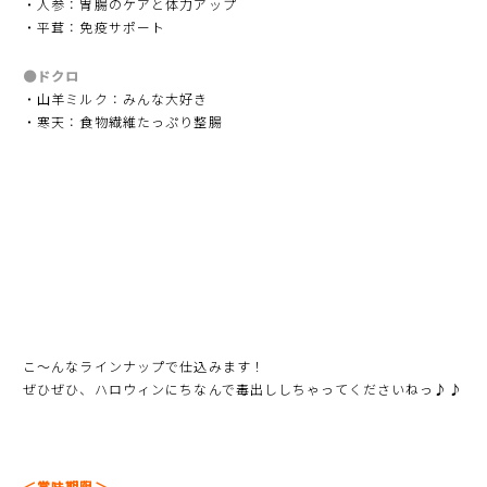
・人参：胃腸のケアと体力アップ
・平茸：免疫サポート
●ドクロ
・山羊ミルク：みんな大好き
・寒天：食物繊維たっぷり整腸
こ〜んなラインナップで仕込みます！
ぜひぜひ、ハロウィンにちなんで毒出ししちゃってくださいねっ♪♪
＜賞味期限＞