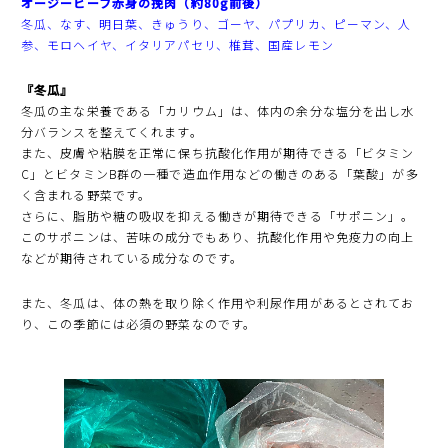
オージービーフ赤身の挽肉（約80g前後）
冬瓜、なす、明日葉、きゅうり、ゴーヤ、パプリカ、ピーマン、人
参、モロヘイヤ、イタリアパセリ、椎茸、国産レモン
『冬瓜』
冬瓜の主な栄養である「カリウム」は、体内の余分な塩分を出し水
分バランスを整えてくれます。
また、皮膚や粘膜を正常に保ち抗酸化作用が期待できる「ビタミン
C」とビタミンB群の一種で造血作用などの働きのある「葉酸」が多
く含まれる野菜です。
さらに、脂肪や糖の吸収を抑える働きが期待できる「サポニン」。
このサポニンは、苦味の成分でもあり、抗酸化作用や免疫力の向上
などが期待されている成分なのです。
また、冬瓜は、体の熱を取り除く作用や利尿作用があるとされてお
り、この季節には必須の野菜なのです。