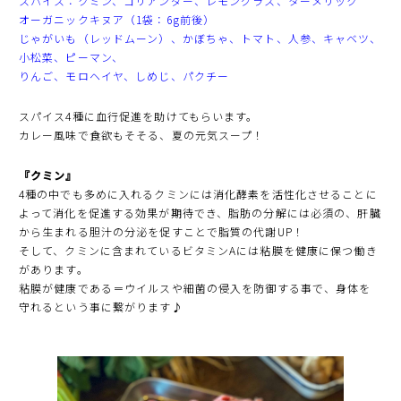
スパイス：クミン、コリアンダー、レモングラス、ターメリック
オーガニックキヌア（1袋：6g前後）
じゃがいも（レッドムーン）、かぼちゃ、トマト、人参、キャベツ、
小松菜、ピーマン、
りんご、モロヘイヤ、しめじ、パクチー
スパイス4種に血行促進を助けてもらいます。
カレー風味で食欲もそそる、夏の元気スープ！
『クミン』
4種の中でも多めに入れるクミンには消化酵素を活性化させることに
よって消化を促進する効果が期待でき、脂肪の分解には必須の、肝臓
から生まれる胆汁の分泌を促すことで脂質の代謝UP！
そして、クミンに含まれているビタミンAには粘膜を健康に保つ働き
があります。
粘膜が健康である＝ウイルスや細菌の侵入を防御する事で、身体を
守れるという事に繋がります♪