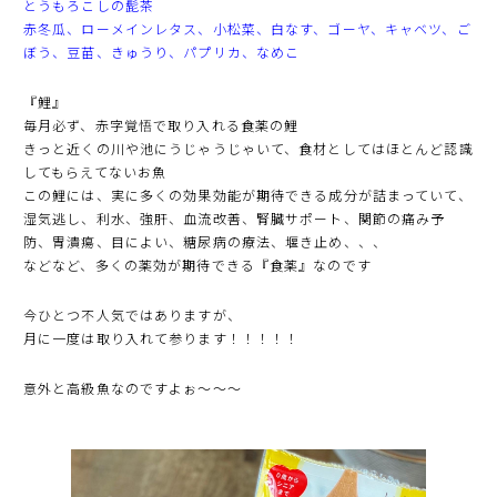
とうもろこしの髭茶
赤冬瓜、ローメインレタス、小松菜、白なす、ゴーヤ、キャベツ、ご
ぼう、豆苗、きゅうり、パプリカ、なめこ
『鯉』
毎月必ず、赤字覚悟で取り入れる食薬の鯉
きっと近くの川や池にうじゃうじゃいて、食材としてはほとんど認識
してもらえてないお魚
この鯉には、実に多くの効果効能が期待できる成分が詰まっていて、
湿気逃し、利水、強肝、血流改善、腎臓サポート、関節の痛み予
防、胃潰瘍、目によい、糖尿病の療法、堰き止め、、、
などなど、多くの薬効が期待できる『食薬』なのです
今ひとつ不人気ではありますが、
月に一度は取り入れて参ります！！！！！
意外と高級魚なのですよぉ〜〜〜