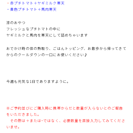
・
赤プチトマト＋ヤギミルク寒天
・黄色プチトマト＋馬肉寒天
涼のおやつ
フレッシュなプチトマトの中に
ヤギミルクと馬肉を寒天にして詰めちゃいます
おでかけ時の体の熱取り、ごはんトッピング、お散歩から帰ってきて
からのクールダウンの一口にお使いください♪
今週も元気な1日でありますように。
※ご予約並びにご購入時に携帯からだと数量が入らないとのご報告
をいただきました。
その際は＋または−ではなく、必要数量を直接入力してみてくださ
いませ。