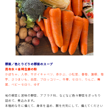
野菜／色とりどりの野菜のスープ
昆布水＋金時生姜の粉
かぼちゃ、人参、サボイキャベツ、赤かぶ、小松菜、春菊、蓮根、菊
芋、さつまいも、白菜、ブロッコリー、牛蒡、セロリ、りんご、舞
茸、ベビーセロリ、ゆず
旬の根菜と苦味の野菜、アブラナ科、などなど色々野菜をぎっちり
詰めて、煮込みます。
本格的な冬に備えて、身体を温め、腸を元気にして、備えてください