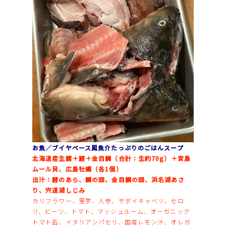
お魚／ブイヤベース風魚介たっぷりのごはんスープ
北海道産生鱈＋鯉＋金目鯛（合計：生約70g）＋宮島
ムール貝、広島牡蠣（各1個）
出汁：鯉のあら、鯛の頭、金目鯛の頭、浜名湖あさ
り、宍道湖しじみ
カリフラワー、里芋、人参、サボイキャベツ、セロ
リ、ビーツ、トマト、マッシュルーム、オーガニック
トマト缶、イタリアンパセリ、国産レモン汁、オレガ