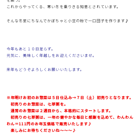
これからやってくる、寒い冬を乗りきる知恵とされています。
そんな冬至にちなんでかぼちゃと小豆の粉で一口団子を作ります♪
今年もあと１０日足らず。
元気に、美味しく年越しをお迎えくださいませ。
来年もどうぞよろしくお願いいたします。
※年明けお初のお惣菜は５日仕込み→７日（土）初売りとなります。
初売りのお惣菜は、七草粥を。
通常のお惣菜は２週目から、本格的にスタートします。
初売りの七草粥は、
一年の健やかな毎日と感謝を込めて、わんわん
わん＝111円のお年玉価格で販売いたします♪
楽しみにお待ちくださいね〜〜〜♪