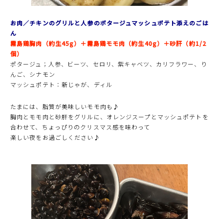
お肉／チキンのグリルと人参のポタージュマッシュポテト添えのごは
ん
霧島鶏胸肉（約生45g）＋霧島鶏モモ肉（約生40g）＋砂肝（約1/2
個）
ポタージュ；人参、ビーツ、セロリ、紫キャベツ、カリフラワー、り
んご、シナモン
マッシュポテト：新じゃが、ディル
たまには、脂質が美味しいモモ肉も♪
胸肉とモモ肉と砂肝をグリルに、オレンジスープとマッシュポテトを
合わせて、ちょっぴりのクリスマス感を味わって
楽しい夜をお過ごしください♪