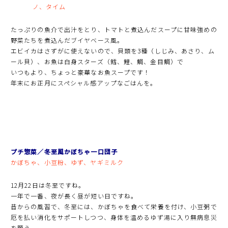
ノ、タイム
たっぷりの魚介で出汁をとり、トマトと煮込んだスープに甘味強めの
野菜たちを煮込んだブイヤベース風。
エビイカはさずがに使えないので、貝類を3種（しじみ、あさり、ム
ール貝）、お魚は白身スターズ（鱈、鯉、鯛、金目鯛）で
いつもより、ちょっと豪華なお魚スープです！
年末にお正月にスペシャル感アップなごはんを。
プチ惣菜／冬至風かぼちゃ一口団子
かぼちゃ、小豆粉、ゆず、ヤギミルク
12月22日は冬至ですね。
一年で一番、夜が長く昼が短い日ですね。
昔からの風習で、冬至には、かぼちゃを食べて栄養を付け、小豆粥で
厄を払い消化をサポートしつつ、身体を温めるゆず湯に入り無病息災
を願う。